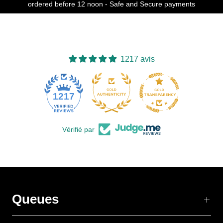
ordered before 12 noon - Safe and Secure payments
1217 avis
77
1217
Vérifié par
Queues