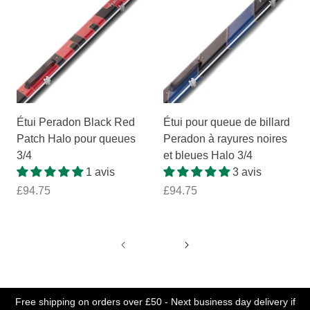
Étui Peradon Black Red
Étui pour queue de billard
Patch Halo pour queues
Peradon à rayures noires
3/4
et bleues Halo 3/4
1 avis
3 avis
£94.75
£94.75
Free shipping on orders over £50 - Next business day delivery if