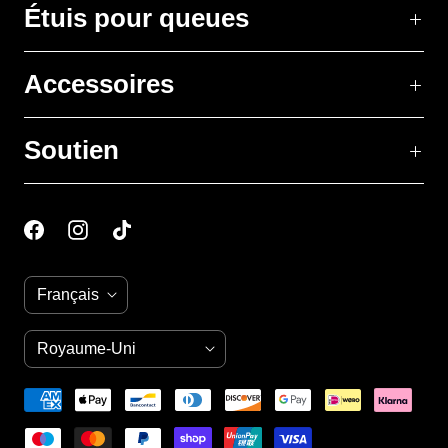
Étuis pour queues
Accessoires
Soutien
L
Français
a
n
P
Royaume-Uni
(GBP £)
g
a
u
y
e
s